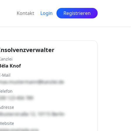
Kontakt
Login
Registrieren
Insolvenzverwalter
Kanzlei
Béla Knof
E-Mail
max.mustermann@kanzlei.de
Telefon
030 123 456 789
Adresse
Musterstraße 12, 10115 Berlin
Website
www.example.org