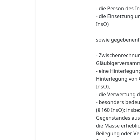
- die Person des I
- die Einsetzung 
InsO)
sowie gegebenenfa
- Zwischenrechnu
Gläubigerversamml
- eine Hinterlegu
Hinterlegung von 
InsO),
- die Verwertung d
- besonders bede
(§ 160 InsO); ins
Gegenstandes aus 
die Masse erhebl
Beilegung oder Ve