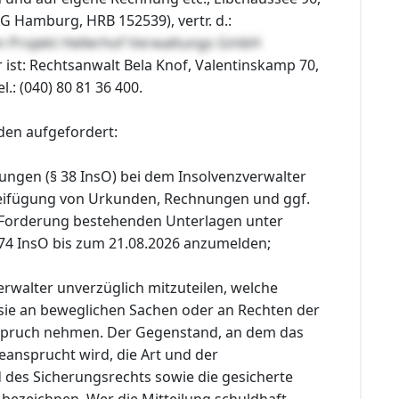
 Hamburg, HRB 152539), vertr. d.:
n Projekt Hellerhof Verwaltungs GmbH
 ist: Rechtsanwalt Bela Knof, Valentinskamp 70,
.: (040) 80 81 36 400.
den aufgefordert:
ungen (§ 38 InsO) bei dem Insolvenzverwalter
 Beifügung von Urkunden, Rechnungen und ggf.
 Forderung bestehenden Unterlagen unter
74 InsO bis zum 21.08.2026 anzumelden;
rwalter unverzüglich mitzuteilen, welche
sie an beweglichen Sachen oder an Rechten der
nspruch nehmen. Der Gegenstand, an dem das
eansprucht wird, die Art und der
des Sicherungsrechts sowie die gesicherte
 bezeichnen. Wer die Mitteilung schuldhaft