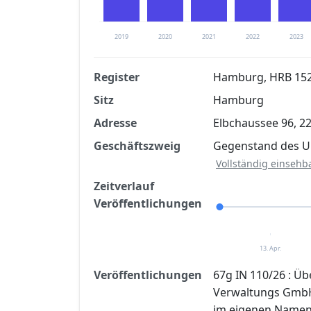
2019
2020
2021
2022
2023
Register
Hamburg, HRB 15
Sitz
Hamburg
Finanzkennzahlen nach kostenloser Regis
Adresse
Elbchaussee 96, 
Jetzt kostenlos registrier
Geschäftszweig
Gegenstand des U
Vollständig einsehb
Zeitverlauf
Veröffentlichungen
13. Apr.
Veröffentlichungen
67g IN 110/26 : Ü
Verwaltungs GmbH
im eigenen Namen 