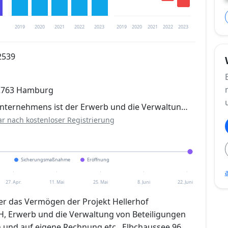
2019
2020
2021
2022
2023
2019
2020
2021
2022
2023
2539
trierung verfügbar
22763 Hamburg
en
nternehmens ist der Erwerb und die Verwaltun…
ar nach kostenloser Registrierung
Sicherungsmaßnahme
Eröffnung
27. Apr.
11. Mai
25. Mai
8. Juni
22. Juni
ber das Vermögen der Projekt Hellerhof
, Erwerb und die Verwaltung von Beteiligungen
und auf eigene Rechnung etc., Elbchaussee 96,