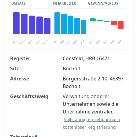
UMSATZ
MITARBEITER
GEWINN/VERLUST
2020
20…
2022
20…
2022
2023
2023
2020
20…
2022
2023
2020
2021
2021
2021
Register
Coesfeld, HRB 16471
Sitz
Bocholt
Finanzkennzahlen nach kostenloser
Registrierung verfügbar
Adresse
Borgersstraße 2-10, 46397
Bocholt
Jetzt kostenlos registrieren
Geschäftszweig
Verwaltung anderer
Unternehmen sowie die
Ubernahme zentraler…
Vollständig einsehbar nach
kostenloser Registrierung
Zeitverlauf