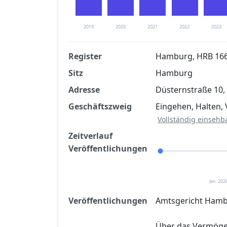
2019
2020
2021
2022
2023
Register
Hamburg, HRB 16
Sitz
Hamburg
Finanzkennzahlen nach kostenloser Regis
Adresse
Düsternstraße 10
Jetzt kostenlos registrier
Geschäftszweig
Eingehen, Halten
Vollständig einsehb
Zeitverlauf
Veröffentlichungen
Jan. 202
Veröffentlichungen
Amtsgericht Hambu
Über das Vermög