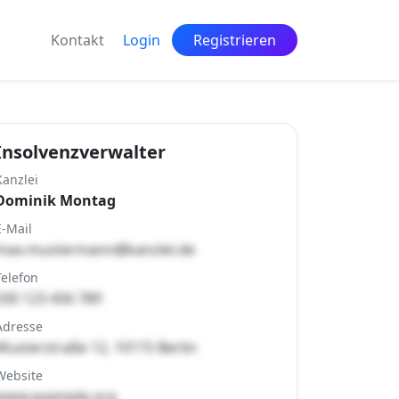
Kontakt
Login
Registrieren
Insolvenzverwalter
Kanzlei
Dominik Montag
E-Mail
max.mustermann@kanzlei.de
Telefon
030 123 456 789
Adresse
Musterstraße 12, 10115 Berlin
Website
www.example.org