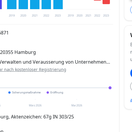
2019
2020
2021
2022
2023
2019
2020
2021
2022
2023
6871
trierung verfügbar
, 20355 Hamburg
en
, Verwalten und Verausserung von Unternehmen…
ar nach kostenloser Registrierung
Sicherungsmaßnahme
Eröffnung
6
März 2026
Mai 2026
rg, Aktenzeichen: 67g IN 303/25
en