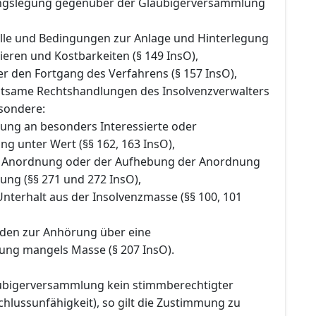
ngslegung gegenüber der Gläubigerversammlung
elle und Bedingungen zur Anlage und Hinterlegung
eren und Kostbarkeiten (§ 149 InsO),
r den Fortgang des Verfahrens (§ 157 InsO),
utsame Rechtshandlungen des Insolvenzverwalters
esondere:
rung an besonders Interessierte oder
g unter Wert (§§ 162, 163 InsO),
r Anordnung oder der Aufhebung der Anordnung
ung (§§ 271 und 272 InsO),
Unterhalt aus der Insolvenzmasse (§§ 100, 101
den zur Anhörung über eine
lung mangels Masse (§ 207 InsO).
ubigerversammlung kein stimmberechtigter
schlussunfähigkeit), so gilt die Zustimmung zu