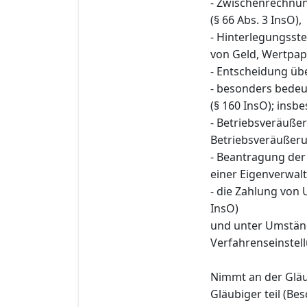
- Zwischenrechnu
(§ 66 Abs. 3 InsO),
- Hinterlegungsst
von Geld, Wertpapi
- Entscheidung übe
- besonders bede
(§ 160 InsO); insb
- Betriebsveräuße
Betriebsveräußerun
- Beantragung de
einer Eigenverwalt
- die Zahlung von 
InsO)
und unter Umstän
Verfahrenseinstel
Nimmt an der Glä
Gläubiger teil (Be