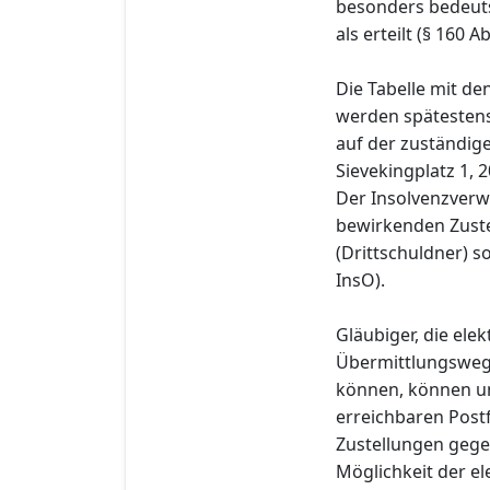
besonders bedeut
als erteilt (§ 160 A
Die Tabelle mit d
werden spätestens 
auf der zuständig
Sievekingplatz 1, 
Der Insolvenzverwa
bewirkenden Zuste
(Drittschuldner) s
InsO).
Gläubiger, die el
Übermittlungswege
können, können u
erreichbaren Post
Zustellungen gege
Möglichkeit der el