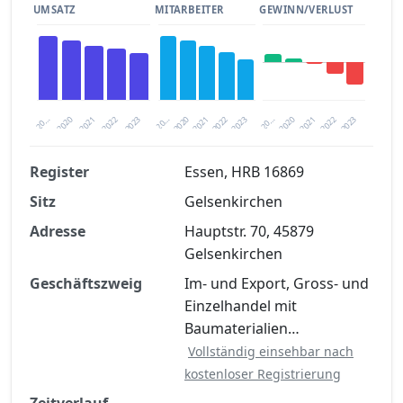
UMSATZ
MITARBEITER
GEWINN/VERLUST
2020
20…
2022
20…
2022
2023
2023
2020
20…
2022
2023
2020
2021
2021
2021
Register
Essen, HRB 16869
Sitz
Gelsenkirchen
Finanzkennzahlen nach kostenloser
Registrierung verfügbar
Adresse
Hauptstr. 70, 45879
Gelsenkirchen
Jetzt kostenlos registrieren
Geschäftszweig
Im- und Export, Gross- und
Einzelhandel mit
Baumaterialien…
Vollständig einsehbar nach
kostenloser Registrierung
Zeitverlauf