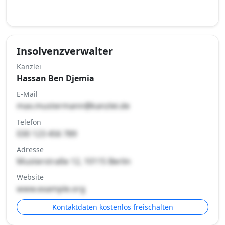
Insolvenzverwalter
Kanzlei
Hassan Ben Djemia
E-Mail
max.mustermann@kanzlei.de
Telefon
030 123 456 789
Adresse
Musterstraße 12, 10115 Berlin
Website
www.example.org
Kontaktdaten kostenlos freischalten