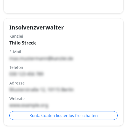
Insolvenzverwalter
Kanzlei
Thilo Streck
E-Mail
max.mustermann@kanzlei.de
Telefon
030 123 456 789
Adresse
Musterstraße 12, 10115 Berlin
Website
www.example.org
Kontaktdaten kostenlos freischalten