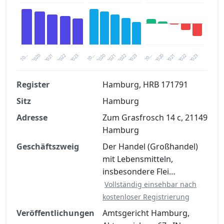
2023
2020
2020
20…
2022
2023
20…
2022
2021
2021
20…
2020
2021
2022
2023
Register
Hamburg, HRB 171791
Sitz
Hamburg
Finanzkennzahlen nach kostenloser
Registrierung verfügbar
Adresse
Zum Grasfrosch 14 c, 21149
Hamburg
Jetzt kostenlos registrieren
Geschäftszweig
Der Handel (Großhandel)
mit Lebensmitteln,
insbesondere Flei…
Vollständig einsehbar nach
kostenloser Registrierung
Veröffentlichungen
Amtsgericht Hamburg,