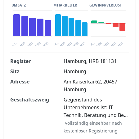
UMSATZ
MITARBEITER
GEWINN/VERLUST
2020
20…
2022
20…
2022
2023
2023
2020
20…
2022
2023
2020
2021
2021
2021
Register
Hamburg, HRB 181131
Sitz
Hamburg
Finanzkennzahlen nach kostenloser
Registrierung verfügbar
Adresse
Am Kaiserkai 62, 20457
Hamburg
Jetzt kostenlos registrieren
Geschäftszweig
Gegenstand des
Unternehmens ist: IT-
Technik, Beratung und Be…
Vollständig einsehbar nach
kostenloser Registrierung