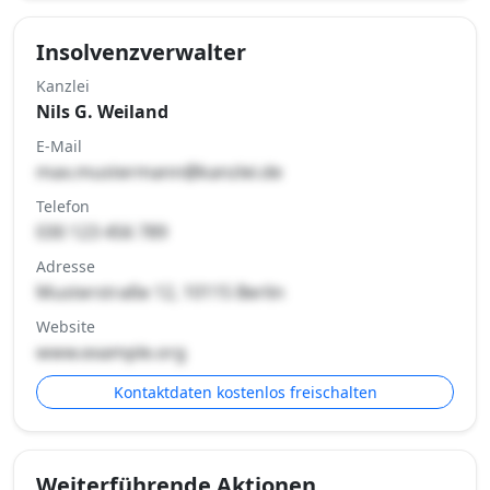
Insolvenzverwalter
Kanzlei
Nils G. Weiland
E-Mail
max.mustermann@kanzlei.de
Telefon
030 123 456 789
Adresse
Musterstraße 12, 10115 Berlin
Website
www.example.org
Kontaktdaten kostenlos freischalten
Weiterführende Aktionen