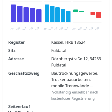
2023
2020
2020
20…
2022
2023
20…
2022
2021
2021
20…
2020
2021
2022
2023
Register
Kassel, HRB 18524
Sitz
Fuldatal
Finanzkennzahlen nach kostenloser
Registrierung verfügbar
Adresse
Dörnbergstraße 12, 34233
Fuldatal
Jetzt kostenlos registrieren
Geschäftszweig
Bautrocknungsgewerbe,
Trockenbauarbeiten,
mobile Trennwände …
Vollständig einsehbar nach
kostenloser Registrierung
Zeitverlauf