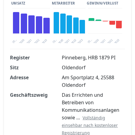
UMSATZ
MITARBEITER
GEWINN/VERLUST
2020
20…
2022
20…
2022
2023
2023
2020
20…
2022
2023
2020
2021
2021
2021
Register
Pinneberg, HRB 1879 PI
Sitz
Oldendorf
Finanzkennzahlen nach kostenloser
Registrierung verfügbar
Adresse
Am Sportplatz 4, 25588
Oldendorf
Jetzt kostenlos registrieren
Geschäftszweig
Das Errichten und
Betreiben von
Kommunikationsanlagen
sowie …
Vollständig
einsehbar nach kostenloser
Registrierung