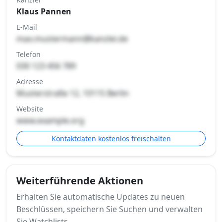
Klaus Pannen
E-Mail
max.mustermann@kanzlei.de
Telefon
030 123 456 789
Adresse
Musterstraße 12, 10115 Berlin
Website
www.example.org
Kontaktdaten kostenlos freischalten
Weiterführende Aktionen
Erhalten Sie automatische Updates zu neuen
Beschlüssen, speichern Sie Suchen und verwalten
Sie Watchlists.