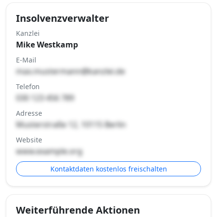
Insolvenzverwalter
Kanzlei
Mike Westkamp
E-Mail
max.mustermann@kanzlei.de
Telefon
030 123 456 789
Adresse
Musterstraße 12, 10115 Berlin
Website
www.example.org
Kontaktdaten kostenlos freischalten
Weiterführende Aktionen