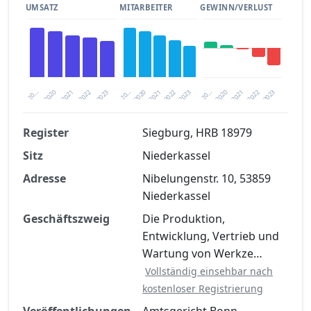
UMSATZ
MITARBEITER
GEWINN/VERLUST
2020
20…
2022
20…
2022
2023
2023
2020
20…
2022
2023
2020
2021
2021
2021
Register
Siegburg, HRB 18979
Sitz
Niederkassel
Finanzkennzahlen nach kostenloser
Registrierung verfügbar
Adresse
Nibelungenstr. 10, 53859
Niederkassel
Jetzt kostenlos registrieren
Geschäftszweig
Die Produktion,
Entwicklung, Vertrieb und
Wartung von Werkze…
Vollständig einsehbar nach
kostenloser Registrierung
Veröffentlichungen
Amtsgericht Bonn,