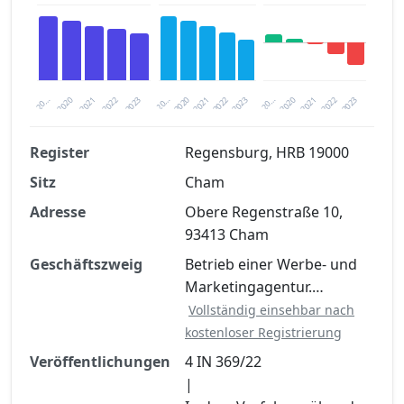
2020
20…
2022
20…
2022
2023
2023
2020
20…
2022
2023
2020
2021
2021
2021
Register
Regensburg, HRB 19000
Sitz
Cham
Finanzkennzahlen nach kostenloser
Registrierung verfügbar
Adresse
Obere Regenstraße 10,
93413 Cham
Jetzt kostenlos registrieren
Geschäftszweig
Betrieb einer Werbe- und
Marketingagentur.…
Vollständig einsehbar nach
kostenloser Registrierung
Veröffentlichungen
4 IN 369/22
|