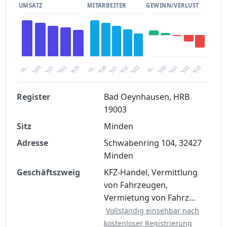
UMSATZ
MITARBEITER
GEWINN/VERLUST
2020
20…
2022
20…
2022
2023
2023
2020
20…
2022
2023
2020
2021
2021
2021
Register
Bad Oeynhausen, HRB
19003
Finanzkennzahlen nach kostenloser
Sitz
Registrierung verfügbar
Minden
Adresse
Schwabenring 104, 32427
Jetzt kostenlos registrieren
Minden
Geschäftszweig
KFZ-Handel, Vermittlung
von Fahrzeugen,
Vermietung von Fahrz…
Vollständig einsehbar nach
kostenloser Registrierung