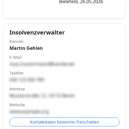
Bielefeld, 26.05.2026
Insolvenzverwalter
Kanzlei
Martin Gehlen
E-Mail
max.mustermann@kanzlei.de
Telefon
030 123 456 789
Adresse
Musterstraße 12, 10115 Berlin
Website
www.example.org
Kontaktdaten kostenlos freischalten