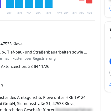
2019
2020
2021
2022
2023
2019
2020
2021
2022
2023
trierung verfügbar
 47533 Kleve
en
b-, Tief-bau- und Straßenbauarbeiten sowie …
ar nach kostenloser Registrierung
 Aktenzeichen: 38 IN 11/26
en
ister des Amtsgerichts Kleve unter HRB 19124
xi GmbH, Siemensstraße 31, 47533 Kleve,
ten durch den Geschäftsführer
Insolvenzverfahren