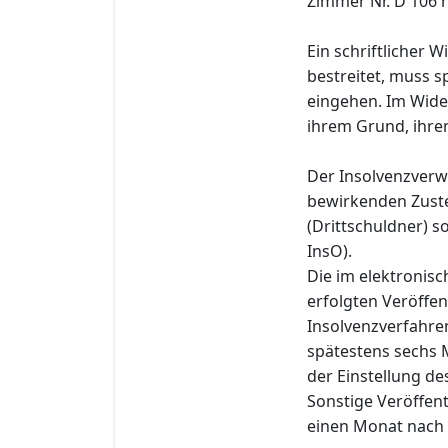
Zimmer Nr. D 106 n
Ein schriftlicher 
bestreitet, muss s
eingehen. Im Wide
ihrem Grund, ihre
Der Insolvenzverwa
bewirkenden Zuste
(Drittschuldner) s
InsO).
Die im elektronis
erfolgten Veröffe
Insolvenzverfahre
spätestens sechs 
der Einstellung de
Sonstige Veröffen
einen Monat nach 