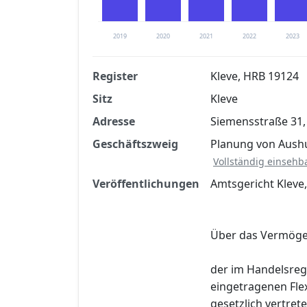
2019
2020
2021
2022
2023
Register
Kleve, HRB 19124
Sitz
Kleve
Finanzkennzahlen nach kostenloser Regis
Adresse
Siemensstraße 31,
Jetzt kostenlos registrier
Geschäftszweig
Planung von Aushu
Vollständig einsehb
Veröffentlichungen
Amtsgericht Kleve,
Über das Vermög
der im Handelsreg
eingetragenen Fle
gesetzlich vertre