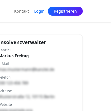
Kontakt
Login
Registrieren
Insolvenzverwalter
Kanzlei
Markus Freitag
E-Mail
max.mustermann@kanzlei.de
Telefon
030 123 456 789
Adresse
Musterstraße 12, 10115 Berlin
Website
www.example.org