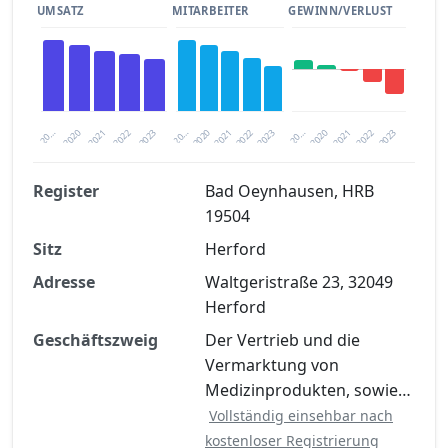
UMSATZ
MITARBEITER
GEWINN/VERLUST
2020
20…
2022
20…
2022
2023
2023
2020
20…
2022
2023
2020
2021
2021
2021
Register
Bad Oeynhausen, HRB
19504
Finanzkennzahlen nach kostenloser
Sitz
Registrierung verfügbar
Herford
Adresse
Waltgeristraße 23, 32049
Jetzt kostenlos registrieren
Herford
Geschäftszweig
Der Vertrieb und die
Vermarktung von
Medizinprodukten, sowie…
Vollständig einsehbar nach
kostenloser Registrierung