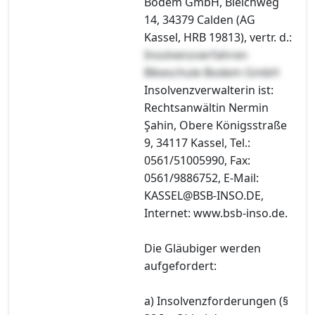
Bodem GmbH, Bleichweg
14, 34379 Calden (AG
Kassel, HRB 19813), vertr. d.:
Insolvenzverfahren
Bikeschule Bodem GmbH
Insolvenzverwalterin ist:
Rechtsanwältin Nermin
Şahin, Obere Königsstraße
9, 34117 Kassel, Tel.:
0561/51005990, Fax:
0561/9886752, E-Mail:
KASSEL@BSB-INSO.DE,
Internet: www.bsb-inso.de.
Die Gläubiger werden
aufgefordert:
a) Insolvenzforderungen (§