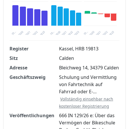
2020
20…
2022
20…
2022
2023
2023
2020
20…
2022
2023
2020
2021
2021
2021
Register
Kassel, HRB 19813
Sitz
Calden
Finanzkennzahlen nach kostenloser
Registrierung verfügbar
Adresse
Bleichweg 14, 34379 Calden
Jetzt kostenlos registrieren
Geschäftszweig
Schulung und Vermittlung
von Fahrtechnik auf
Fahrrad oder E-…
Vollständig einsehbar nach
kostenloser Registrierung
Veröffentlichungen
666 IN 129/26 e: Über das
Vermögen der Bikeschule