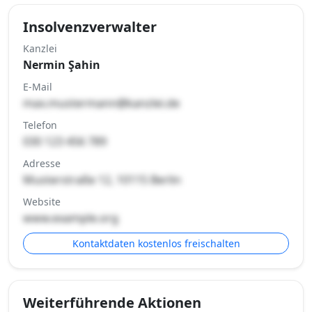
Insolvenzverwalter
Kanzlei
Nermin Şahin
E-Mail
max.mustermann@kanzlei.de
Telefon
030 123 456 789
Adresse
Musterstraße 12, 10115 Berlin
Website
www.example.org
Kontaktdaten kostenlos freischalten
Weiterführende Aktionen