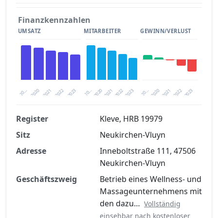
Finanzkennzahlen
UMSATZ
MITARBEITER
GEWINN/VERLUST
2020
20…
2022
20…
2022
2023
2023
2020
20…
2022
2023
2020
2021
2021
2021
Register
Kleve, HRB 19979
Sitz
Neukirchen-Vluyn
Finanzkennzahlen nach kostenloser
Registrierung verfügbar
Adresse
Inneboltstraße 111, 47506
Neukirchen-Vluyn
Jetzt kostenlos registrieren
Geschäftszweig
Betrieb eines Wellness- und
Massageunternehmens mit
den dazu…
Vollständig
einsehbar nach kostenloser