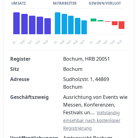
UMSATZ
MITARBEITER
GEWINN/VERLUST
2020
20…
2022
20…
2022
2023
2023
2020
20…
2022
2023
2020
2021
2021
2021
Register
Bochum, HRB 20051
Sitz
Bochum
Finanzkennzahlen nach kostenloser
Registrierung verfügbar
Adresse
Sudholzstr. 1, 44869
Bochum
Jetzt kostenlos registrieren
Geschäftszweig
Ausrichtung von Events wie
Messen, Konferenzen,
Festivals un…
Vollständig
einsehbar nach kostenloser
Registrierung
Veröffentlichungen
Amtsgericht Bochum,