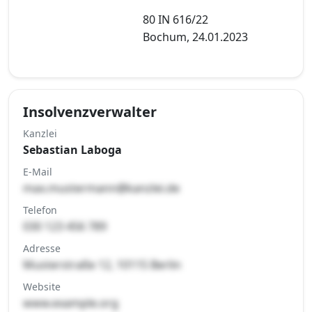
80 IN 616/22
Bochum, 24.01.2023
Insolvenzverwalter
Kanzlei
Sebastian Laboga
E-Mail
max.mustermann@kanzlei.de
Telefon
030 123 456 789
Adresse
Musterstraße 12, 10115 Berlin
Website
www.example.org