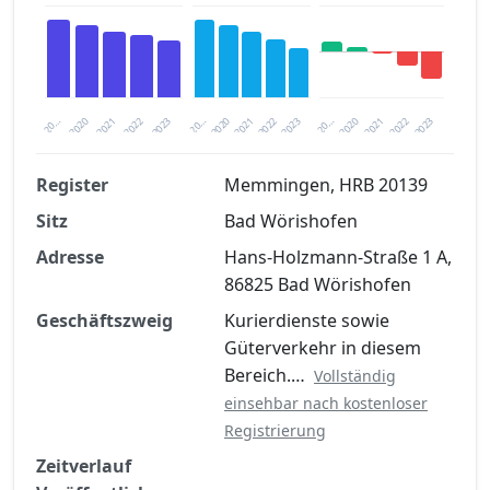
2020
20…
2022
20…
2022
2023
2023
2020
20…
2022
2023
2020
2021
2021
2021
Register
Memmingen, HRB 20139
Sitz
Bad Wörishofen
Finanzkennzahlen nach kostenloser
Registrierung verfügbar
Adresse
Hans-Holzmann-Straße 1 A,
86825 Bad Wörishofen
Jetzt kostenlos registrieren
Geschäftszweig
Kurierdienste sowie
Güterverkehr in diesem
Bereich.…
Vollständig
einsehbar nach kostenloser
Registrierung
Zeitverlauf