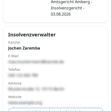
Amtsgericht Amberg -
Insolvenzgericht -
03.08.2026
Insolvenzverwalter
Kanzlei
Jochen Zaremba
E-Mail
max.mustermann@kanzlei.de
Telefon
030 123 456 789
Adresse
Musterstraße 12, 10115 Berlin
Website
www.example.org