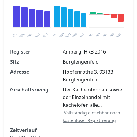
2020
20…
2022
20…
2022
2023
2023
2020
20…
2022
2023
2020
2021
2021
2021
Register
Amberg, HRB 2016
Sitz
Burglengenfeld
Finanzkennzahlen nach kostenloser
Registrierung verfügbar
Adresse
Hopfenröthe 3, 93133
Burglengenfeld
Jetzt kostenlos registrieren
Geschäftszweig
Der Kachelofenbau sowie
der Einzelhandel mit
Kachelöfen alle…
Vollständig einsehbar nach
kostenloser Registrierung
Zeitverlauf