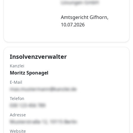
Lösungen GmbH
Amtsgericht Gifhorn,
10.07.2026
Insolvenzverwalter
Kanzlei
Moritz Sponagel
E-Mail
max.mustermann@kanzlei.de
Telefon
030 123 456 789
Adresse
Musterstraße 12, 10115 Berlin
Website