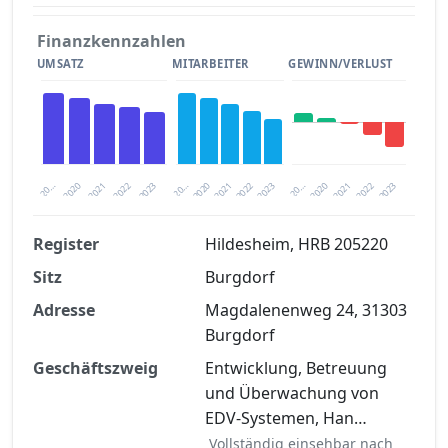
Finanzkennzahlen
UMSATZ
MITARBEITER
GEWINN/VERLUST
2020
20…
2022
20…
2022
2023
2023
2020
20…
2022
2023
2020
2021
2021
2021
Register
Hildesheim, HRB 205220
Sitz
Burgdorf
Finanzkennzahlen nach kostenloser
Registrierung verfügbar
Adresse
Magdalenenweg 24, 31303
Burgdorf
Jetzt kostenlos registrieren
Geschäftszweig
Entwicklung, Betreuung
und Überwachung von
EDV-Systemen, Han…
Vollständig einsehbar nach