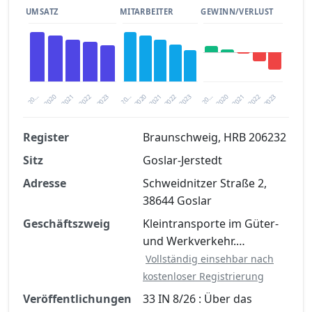
UMSATZ
MITARBEITER
GEWINN/VERLUST
2020
20…
2022
20…
2022
2023
2023
2020
20…
2022
2023
2020
2021
2021
2021
Register
Braunschweig, HRB 206232
Sitz
Goslar-Jerstedt
Finanzkennzahlen nach kostenloser
Registrierung verfügbar
Adresse
Schweidnitzer Straße 2,
38644 Goslar
Jetzt kostenlos registrieren
Geschäftszweig
Kleintransporte im Güter-
und Werkverkehr.…
Vollständig einsehbar nach
kostenloser Registrierung
Veröffentlichungen
33 IN 8/26 : Über das