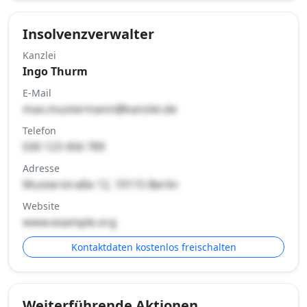
Insolvenzverwalter
Kanzlei
Ingo Thurm
E-Mail
max.mustermann@kanzlei.de
Telefon
030 123 456 789
Adresse
Musterstraße 12, 10115 Berlin
Website
www.example.org
Kontaktdaten kostenlos freischalten
Weiterführende Aktionen