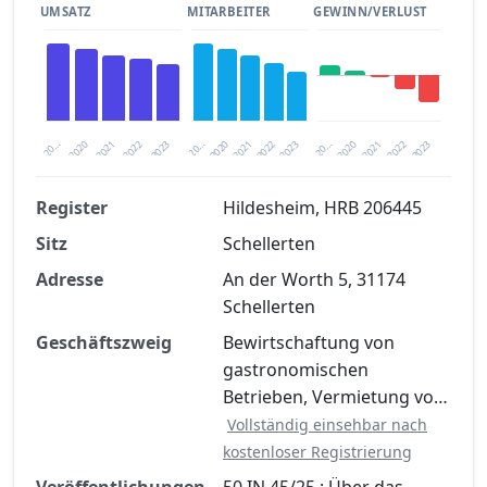
UMSATZ
MITARBEITER
GEWINN/VERLUST
2020
20…
2022
20…
2022
2023
2023
2020
20…
2022
2023
2020
2021
2021
2021
Register
Hildesheim, HRB 206445
Sitz
Schellerten
Finanzkennzahlen nach kostenloser
Registrierung verfügbar
Adresse
An der Worth 5, 31174
Schellerten
Jetzt kostenlos registrieren
Geschäftszweig
Bewirtschaftung von
gastronomischen
Betrieben, Vermietung vo…
Vollständig einsehbar nach
kostenloser Registrierung
Veröffentlichungen
50 IN 45/25 : Über das