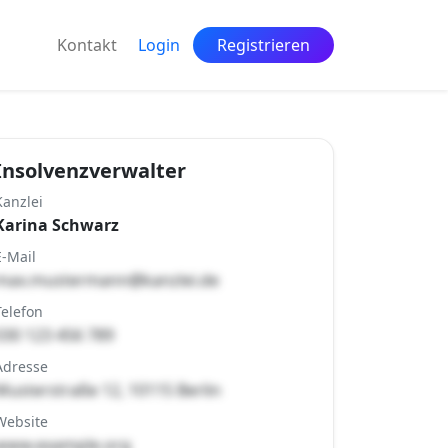
Kontakt
Login
Registrieren
Insolvenzverwalter
Kanzlei
Karina Schwarz
E-Mail
max.mustermann@kanzlei.de
Telefon
030 123 456 789
Adresse
Musterstraße 12, 10115 Berlin
Website
www.example.org