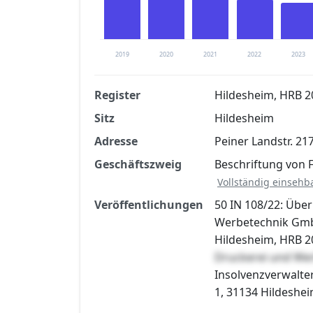
2019
2020
2021
2022
2023
Register
Hildesheim, HRB 
Sitz
Hildesheim
Finanzkennzahlen nach kostenloser Regis
Adresse
Peiner Landstr. 21
Jetzt kostenlos registrier
Geschäftszweig
Beschriftung von
Vollständig einsehb
Veröffentlichungen
50 IN 108/22: Übe
Werbetechnik GmbH
Hildesheim, HRB 20
Druckerei und We
Insolvenzverwalter
1, 31134 Hildesheim