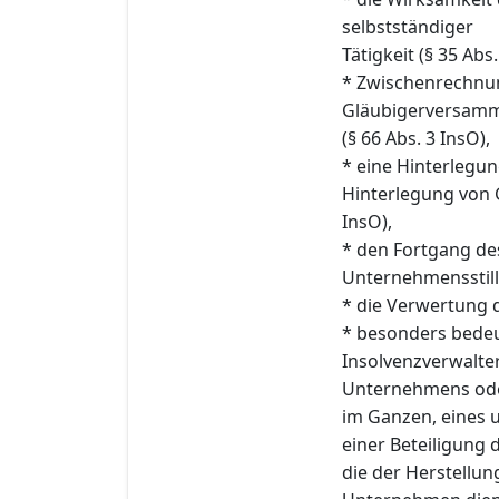
selbstständiger
Tätigkeit (§ 35 Abs.
* Zwischenrechnu
Gläubigerversam
(§ 66 Abs. 3 InsO),
* eine Hinterlegu
Hinterlegung von 
InsO),
* den Fortgang des
Unternehmensstill
* die Verwertung d
* besonders bede
Insolvenzverwalte
Unternehmens oder
im Ganzen, eines 
einer Beteiligung
die der Herstellu