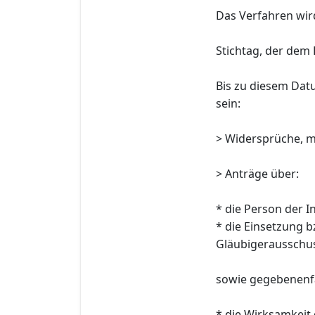
Das Verfahren wird 
Stichtag, der dem 
Bis zu diesem Dat
sein:
> Widersprüche, m
> Anträge über:
* die Person der I
* die Einsetzung 
Gläubigerausschus
sowie gegebenenfa
* die Wirksamkeit