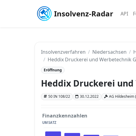
Insolvenz-Radar
API
F
Insolvenzverfahren
Niedersachsen
H
Heddix Druckerei und Werbetechnik
Eröffnung
Heddix Druckerei un
50 IN 108/22
30.12.2022
AG Hildesheim 
Finanzkennzahlen
UMSATZ