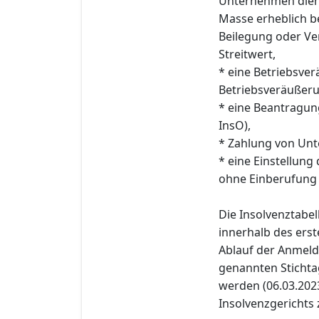
Unternehmen diene
Masse erheblich 
Beilegung oder Ve
Streitwert,
* eine Betriebsve
Betriebsveräußerun
* eine Beantragun
InsO),
* Zahlung von Unte
* eine Einstellung
ohne Einberufung
Die Insolvenztabe
innerhalb des erst
Ablauf der Anmeld
genannten Stichtag
werden (06.03.2023)
Insolvenzgerichts z