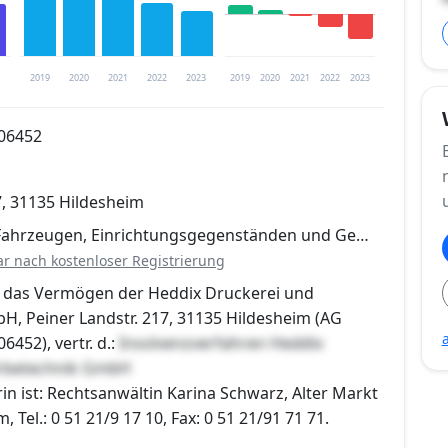
2019
2020
2021
2022
2023
2019
2020
2021
2022
2023
206452
trierung verfügbar
7, 31135 Hildesheim
en
 Fahrzeugen, Einrichtungsgegenständen und Ge…
ar nach kostenloser Registrierung
r das Vermögen der Heddix Druckerei und
, Peiner Landstr. 217, 31135 Hildesheim (AG
6452), vertr. d.:
Insolvenzverfahren Heddix
rbetechnik GmbH
in ist: Rechtsanwältin Karina Schwarz, Alter Markt
, Tel.: 0 51 21/9 17 10, Fax: 0 51 21/91 71 71.