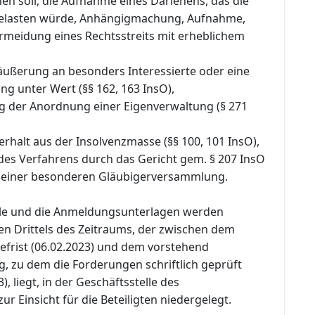
n soll, die Aufnahme eines Darlehens, das die
belasten würde, Anhängigmachung, Aufnahme,
rmeidung eines Rechtsstreits mit erheblichem
räußerung an besonders Interessierte oder eine
g unter Wert (§§ 162, 163 InsO),
g der Anordnung einer Eigenverwaltung (§ 271
rhalt aus der Insolvenzmasse (§§ 100, 101 InsO),
 des Verfahrens durch das Gericht gem. § 207 InsO
 einer besonderen Gläubigerversammlung.
lle und die Anmeldungsunterlagen werden
en Drittels des Zeitraums, der zwischen dem
efrist (06.02.2023) und dem vorstehend
, zu dem die Forderungen schriftlich geprüft
, liegt, in der Geschäftsstelle des
ur Einsicht für die Beteiligten niedergelegt.