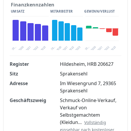
Finanzkennzahlen
UMSATZ
MITARBEITER
GEWINN/VERLUST
2020
20…
2022
20…
2022
2023
2023
2020
20…
2022
2023
2020
2021
2021
2021
Register
Hildesheim, HRB 206627
Sitz
Sprakensehl
Finanzkennzahlen nach kostenloser
Registrierung verfügbar
Adresse
Im Wiesengrund 7, 29365
Sprakensehl
Jetzt kostenlos registrieren
Geschäftszweig
Schmuck-Online-Verkauf,
Verkauf von
Selbstgemachtem
(Kleidun…
Vollständig
einsehbar nach kostenloser