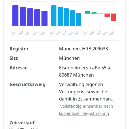
2020
20…
2022
20…
2022
2023
2023
2020
20…
2022
2023
2020
2021
2021
2021
Register
München, HRB 209633
Sitz
München
Finanzkennzahlen nach kostenloser
Registrierung verfügbar
Adresse
Elsenheimerstraße 55 a,
80687 München
Jetzt kostenlos registrieren
Geschäftszweig
Verwaltung eigenen
Vermögens, sowie die
damit in Zusammenhan…
Vollständig einsehbar nach
kostenloser Registrierung
Zeitverlauf