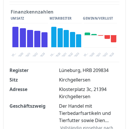
Finanzkennzahlen
UMSATZ
MITARBEITER
GEWINN/VERLUST
2020
20…
2022
20…
2022
2023
2023
2020
20…
2022
2023
2020
2021
2021
2021
Register
Lüneburg, HRB 209834
Sitz
Kirchgellersen
Finanzkennzahlen nach kostenloser
Registrierung verfügbar
Adresse
Klosterplatz 3c, 21394
Kirchgellersen
Jetzt kostenlos registrieren
Geschäftszweig
Der Handel mit
Tierbedarfsartikeln und
Tierfutter sowie Dien…
Vollständig einsehbar nach