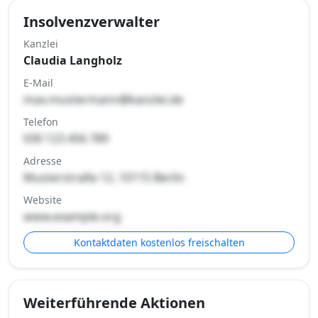
Insolvenzverwalter
Kanzlei
Claudia Langholz
E-Mail
max.mustermann@kanzlei.de
Telefon
030 123 456 789
Adresse
Musterstraße 12, 10115 Berlin
Website
www.example.org
Kontaktdaten kostenlos freischalten
Weiterführende Aktionen