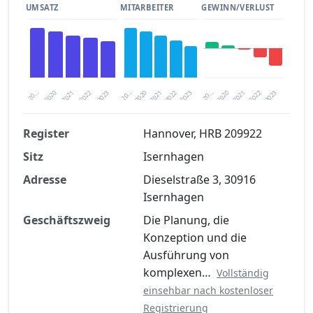
UMSATZ
MITARBEITER
GEWINN/VERLUST
2020
20…
2022
20…
2022
2023
2023
2020
20…
2022
2023
2020
2021
2021
2021
Register
Hannover, HRB 209922
Sitz
Isernhagen
Finanzkennzahlen nach kostenloser
Registrierung verfügbar
Adresse
Dieselstraße 3, 30916
Isernhagen
Jetzt kostenlos registrieren
Geschäftszweig
Die Planung, die
Konzeption und die
Ausführung von
komplexen…
Vollständig
einsehbar nach kostenloser
Registrierung