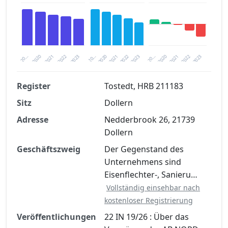
2020
20…
2022
20…
2022
2023
2023
2020
20…
2022
2023
2020
2021
2021
2021
Register
Tostedt, HRB 211183
Sitz
Dollern
Finanzkennzahlen nach kostenloser
Registrierung verfügbar
Adresse
Nedderbrook 26, 21739
Dollern
Jetzt kostenlos registrieren
Geschäftszweig
Der Gegenstand des
Unternehmens sind
Eisenflechter-, Sanieru…
Vollständig einsehbar nach
kostenloser Registrierung
Veröffentlichungen
22 IN 19/26 : Über das