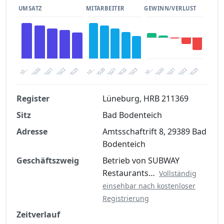
UMSATZ
MITARBEITER
GEWINN/VERLUST
2020
20…
2022
20…
2022
2023
2023
2020
20…
2022
2023
2020
2021
2021
2021
Register
Lüneburg, HRB 211369
Sitz
Bad Bodenteich
Finanzkennzahlen nach kostenloser
Registrierung verfügbar
Adresse
Amtsschaftrift 8, 29389 Bad
Bodenteich
Jetzt kostenlos registrieren
Geschäftszweig
Betrieb von SUBWAY
Restaurants…
Vollständig
einsehbar nach kostenloser
Registrierung
Zeitverlauf