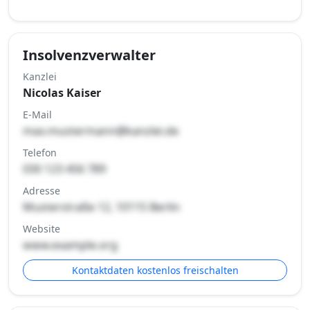
Insolvenzverwalter
Kanzlei
Nicolas Kaiser
E-Mail
max.mustermann@kanzlei.de
Telefon
030 123 456 789
Adresse
Musterstraße 12, 10115 Berlin
Website
www.example.org
Kontaktdaten kostenlos freischalten