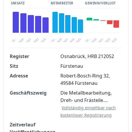
UMSATZ
MITARBEITER
GEWINN/VERLUST
2020
20…
2022
20…
2022
2023
2023
2020
20…
2022
2023
2020
2021
2021
2021
Register
Osnabrück, HRB 212052
Sitz
Fürstenau
Finanzkennzahlen nach kostenloser
Registrierung verfügbar
Adresse
Robert-Bosch-Ring 32,
49584 Fürstenau
Jetzt kostenlos registrieren
Geschäftszweig
Die Metallbearbeitung,
Dreh- und Frästeile.…
Vollständig einsehbar nach
kostenloser Registrierung
Zeitverlauf
Veröffentlichungen