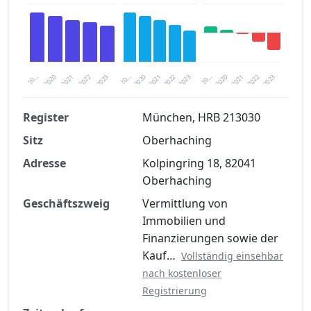
2020
20…
2022
20…
2022
2023
2023
2020
20…
2022
2023
2020
2021
2021
2021
Register
München, HRB 213030
Sitz
Oberhaching
Finanzkennzahlen nach kostenloser
Registrierung verfügbar
Adresse
Kolpingring 18, 82041
Oberhaching
Jetzt kostenlos registrieren
Geschäftszweig
Vermittlung von
Immobilien und
Finanzierungen sowie der
Kauf…
Vollständig einsehbar
nach kostenloser
Registrierung