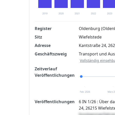
2019
2020
2021
2022
2023
Register
Oldenburg (Olden
Sitz
Wiefelstede
Finanzkennzahlen nach kostenloser Regis
Adresse
Kantstraße 24, 26
Jetzt kostenlos registrier
Geschäftszweig
Transport und Ausl
Vollständig einsehb
Zeitverlauf
Veröffentlichungen
Feb. 2026
März 2
Veröffentlichungen
6 IN 1/26 : Über 
24, 26215 Wiefelst
Insolvenzverfahre