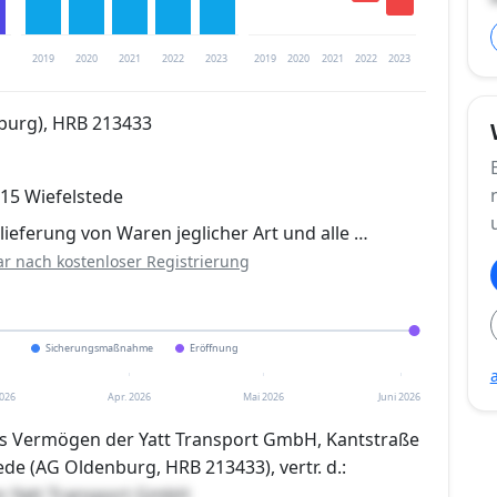
2019
2020
2021
2022
2023
2019
2020
2021
2022
2023
burg), HRB 213433
trierung verfügbar
215 Wiefelstede
en
ieferung von Waren jeglicher Art und alle …
ar nach kostenloser Registrierung
Sicherungsmaßnahme
Eröffnung
026
Apr. 2026
Mai 2026
Juni 2026
das Vermögen der Yatt Transport GmbH, Kantstraße
ede (AG Oldenburg, HRB 213433), vertr. d.:
n Yatt Transport GmbH