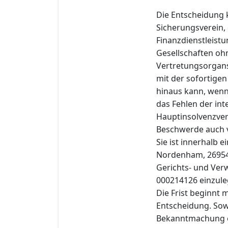
Die Entscheidung 
Sicherungsverein,
Finanzdienstleistu
Gesellschaften oh
Vertretungsorgans
mit der sofortige
hinaus kann, wenn
das Fehlen der int
Hauptinsolvenzverf
Beschwerde auch v
Sie ist innerhalb 
Nordenham, 26954
Gerichts- und Ver
000214126 einzule
Die Frist beginnt 
Entscheidung. Sowe
Bekanntmachung er