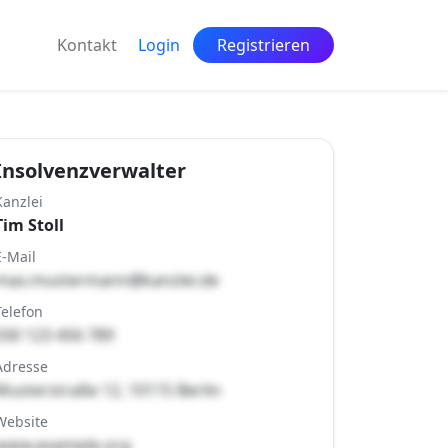
Kontakt
Login
Registrieren
Insolvenzverwalter
Kanzlei
Tim Stoll
E-Mail
max.mustermann@kanzlei.de
Telefon
030 123 456 789
Adresse
Musterstraße 12, 10115 Berlin
Website
www.example.org