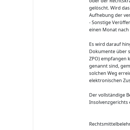
oder der Rechtskra
gelöscht. Wird das 
Aufhebung der ve
- Sonstige Veröff
einen Monat nach 
Es wird darauf hin
Dokumente über si
ZPO) empfangen kö
genannt sind, gem
solchen Weg errei
elektronischen Zu
Der vollständige B
Insolvenzgerichts
Rechtsmittelbeleh