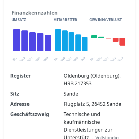
Finanzkennzahlen
UMSATZ
MITARBEITER
GEWINN/VERLUST
2020
20…
2022
20…
2022
2023
2023
2020
20…
2022
2023
2020
2021
2021
2021
Register
Oldenburg (Oldenburg),
HRB 217353
Finanzkennzahlen nach kostenloser
Sitz
Registrierung verfügbar
Sande
Adresse
Flugplatz 5, 26452 Sande
Jetzt kostenlos registrieren
Geschäftszweig
Technische und
kaufmännische
Dienstleistungen zur
Unterstütz…
Vollständig