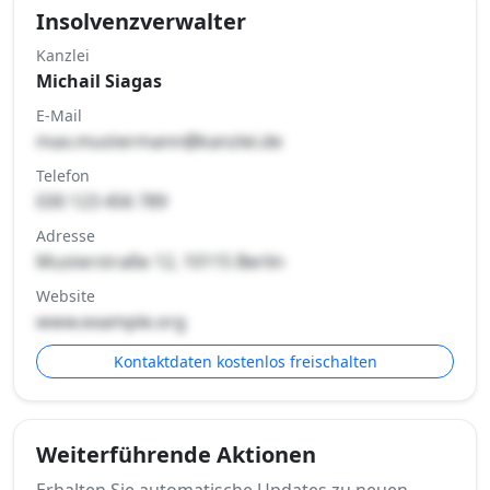
Insolvenzverwalter
Kanzlei
Michail Siagas
E-Mail
max.mustermann@kanzlei.de
Telefon
030 123 456 789
Adresse
Musterstraße 12, 10115 Berlin
Website
www.example.org
Kontaktdaten kostenlos freischalten
Weiterführende Aktionen
Erhalten Sie automatische Updates zu neuen