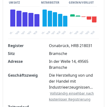
UMSATZ
MITARBEITER
GEWINN/VERLUST
2020
20…
2022
20…
2022
2023
2023
2020
20…
2022
2023
2020
2021
2021
2021
Register
Osnabrück, HRB 218031
Sitz
Bramsche
Finanzkennzahlen nach kostenloser
Registrierung verfügbar
Adresse
In der Welle 14, 49565
Bramsche
Jetzt kostenlos registrieren
Geschäftszweig
Die Herstellung von und
der Handel mit
Industrieerzeugnissen…
Vollständig einsehbar nach
kostenloser Registrierung
Zeitverlauf