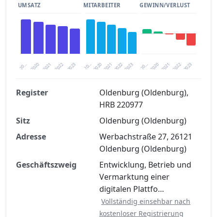
UMSATZ
MITARBEITER
GEWINN/VERLUST
2020
20…
2022
20…
2022
2023
2023
2020
20…
2022
2023
2020
2021
2021
2021
Register
Oldenburg (Oldenburg),
HRB 220977
Finanzkennzahlen nach kostenloser
Sitz
Registrierung verfügbar
Oldenburg (Oldenburg)
Adresse
Werbachstraße 27, 26121
Jetzt kostenlos registrieren
Oldenburg (Oldenburg)
Geschäftszweig
Entwicklung, Betrieb und
Vermarktung einer
digitalen Plattfo…
Vollständig einsehbar nach
kostenloser Registrierung