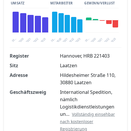
UMSATZ
MITARBEITER
GEWINN/VERLUST
2020
20…
2022
20…
2022
2023
2023
2020
20…
2022
2023
2020
2021
2021
2021
Register
Hannover, HRB 221403
Sitz
Laatzen
Finanzkennzahlen nach kostenloser
Registrierung verfügbar
Adresse
Hildesheimer Straße 110,
30880 Laatzen
Jetzt kostenlos registrieren
Geschäftszweig
International Spedition,
nämlich
Logistikdienstleistungen
un…
Vollständig einsehbar
nach kostenloser
Registrierung