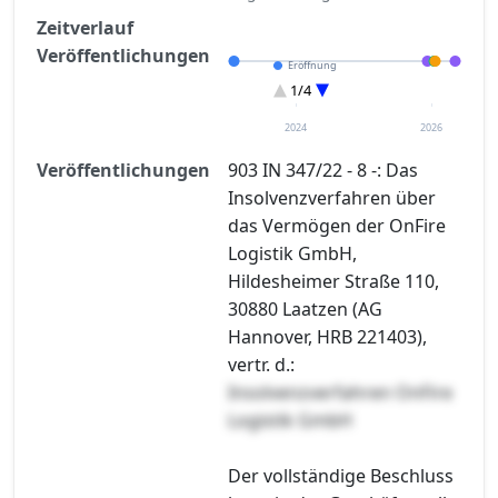
Zeitverlauf
Veröffentlichungen
Eröffnung
Entscheidung im Verfahren
1/4
Sonstiges
Verteilungsverzeichnisse
2024
2026
Veröffentlichungen
903 IN 347/22 - 8 -: Das
Insolvenzverfahren über
das Vermögen der OnFire
Logistik GmbH,
Hildesheimer Straße 110,
30880 Laatzen (AG
Hannover, HRB 221403),
vertr. d.:
Insolvenzverfahren OnFire
Logistik GmbH
Der vollständige Beschluss