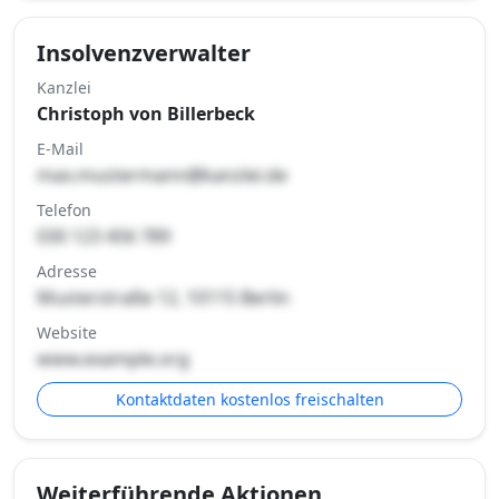
Insolvenzverwalter
Kanzlei
Christoph von Billerbeck
E-Mail
max.mustermann@kanzlei.de
Telefon
030 123 456 789
Adresse
Musterstraße 12, 10115 Berlin
Website
www.example.org
Kontaktdaten kostenlos freischalten
Weiterführende Aktionen