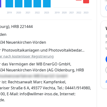
2019
2020
2021
2022
2023
2019
2020
2021
2022
2023
burg), HRB 221444
rden
trierung verfügbar
434 Neuenkirchen-Vörden
en
r Photovoltaikanlagen und Photovoltaikbedar…
ar nach kostenloser Registrierung
ber das Vermögen der MB EnerGO GmbH,
434 Neuenkirchen-Vörden (AG Oldenburg, HRB
nsolvenzverfahren MB EnerGO GmbH
r ist: Rechtsanwalt Marc Kampfenkel,
ser Straße 6 A, 49377 Vechta, Tel.: 04441/914980,
00, E-Mail: info@willmer-inso.de, Internet:
de.