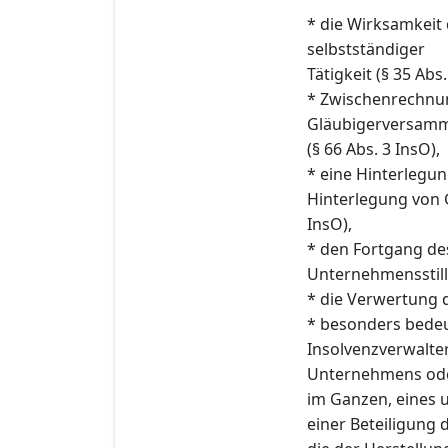
* die Wirksamkeit
selbstständiger
Tätigkeit (§ 35 Abs.
* Zwischenrechnu
Gläubigerversam
(§ 66 Abs. 3 InsO),
* eine Hinterlegu
Hinterlegung von 
InsO),
* den Fortgang des
Unternehmensstill
* die Verwertung d
* besonders bede
Insolvenzverwalte
Unternehmens oder
im Ganzen, eines 
einer Beteiligung