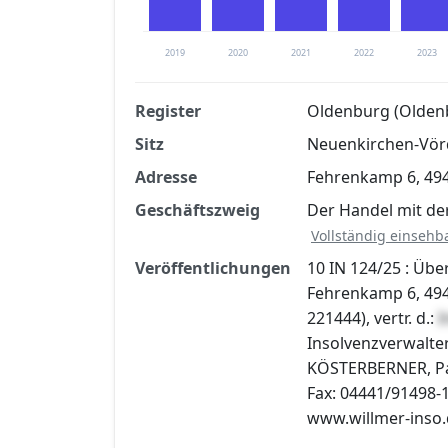
2019
2020
2021
2022
2023
Register
Oldenburg (Olden
Sitz
Neuenkirchen-Vö
Finanzkennzahlen nach kostenloser Regis
Adresse
Fehrenkamp 6, 49
Jetzt kostenlos registrier
Geschäftszweig
Der Handel mit de
Vollständig einsehb
Veröffentlichungen
10 IN 124/25 : Ü
Fehrenkamp 6, 49
221444), vertr. d.:
I
Insolvenzverwalte
KÖSTERBERNER, Pari
Fax: 04441/91498-1
www.willmer-inso.