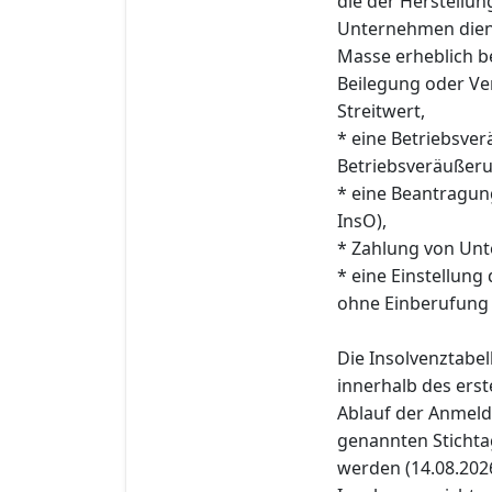
die der Herstellu
Unternehmen diene
Masse erheblich 
Beilegung oder Ve
Streitwert,
* eine Betriebsve
Betriebsveräußerun
* eine Beantragun
InsO),
* Zahlung von Unte
* eine Einstellung
ohne Einberufung
Die Insolvenztabe
innerhalb des erst
Ablauf der Anmeld
genannten Stichtag
werden (14.08.2026)