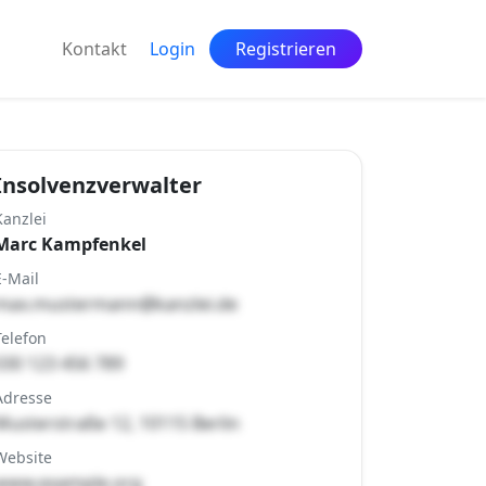
Kontakt
Login
Registrieren
Insolvenzverwalter
Kanzlei
Marc Kampfenkel
E-Mail
max.mustermann@kanzlei.de
Telefon
030 123 456 789
Adresse
Musterstraße 12, 10115 Berlin
Website
www.example.org