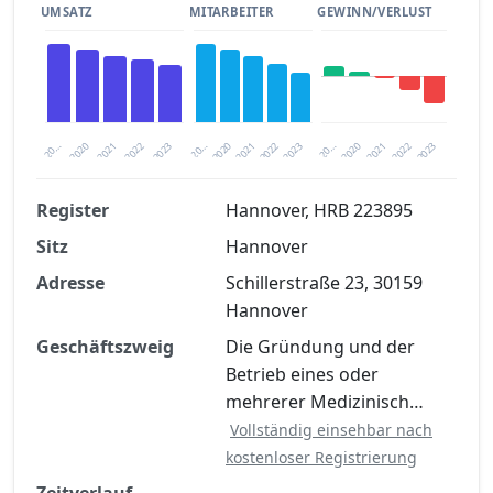
UMSATZ
MITARBEITER
GEWINN/VERLUST
2020
20…
2022
20…
2022
2023
2023
2020
20…
2022
2023
2020
2021
2021
2021
Register
Hannover, HRB 223895
Sitz
Hannover
Finanzkennzahlen nach kostenloser
Registrierung verfügbar
Adresse
Schillerstraße 23, 30159
Hannover
Jetzt kostenlos registrieren
Geschäftszweig
Die Gründung und der
Betrieb eines oder
mehrerer Medizinisch…
Vollständig einsehbar nach
kostenloser Registrierung
Zeitverlauf