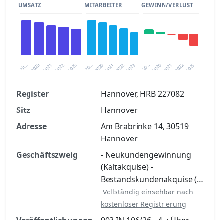
UMSATZ
MITARBEITER
GEWINN/VERLUST
2020
20…
2022
20…
2022
2023
2023
2020
20…
2022
2023
2020
2021
2021
2021
Register
Hannover, HRB 227082
Sitz
Hannover
Finanzkennzahlen nach kostenloser
Registrierung verfügbar
Adresse
Am Brabrinke 14, 30519
Hannover
Jetzt kostenlos registrieren
Geschäftszweig
- Neukundengewinnung
(Kaltakquise) -
Bestandskundenakquise (…
Vollständig einsehbar nach
kostenloser Registrierung
Veröffentlichungen
903 IN 106/26 - 4 -: Über