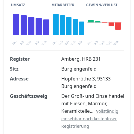
UMSATZ
MITARBEITER
GEWINN/VERLUST
2020
20…
2022
20…
2022
2023
2023
2020
20…
2022
2023
2020
2021
2021
2021
Register
Amberg, HRB 231
Sitz
Burglengenfeld
Finanzkennzahlen nach kostenloser
Registrierung verfügbar
Adresse
Hopfenröthe 3, 93133
Burglengenfeld
Jetzt kostenlos registrieren
Geschäftszweig
Der Groß- und Einzelhandel
mit Fliesen, Marmor,
Keramikteile…
Vollständig
einsehbar nach kostenloser
Registrierung