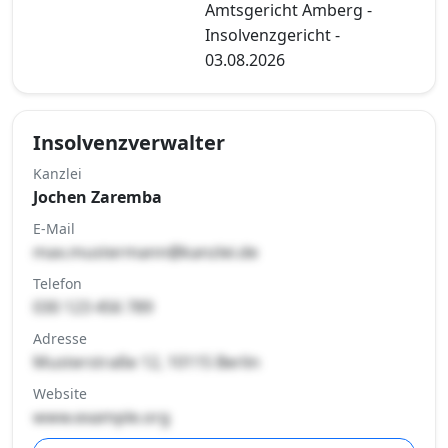
Amtsgericht Amberg -
Insolvenzgericht -
03.08.2026
Insolvenzverwalter
Kanzlei
Jochen Zaremba
E-Mail
max.mustermann@kanzlei.de
Telefon
030 123 456 789
Adresse
Musterstraße 12, 10115 Berlin
Website
www.example.org