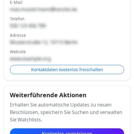
E-Mail
max.mustermann@kanzlei.de
Telefon
030 123 456 789
Adresse
Musterstraße 12, 10115 Berlin
Website
www.example.org
Kontaktdaten kostenlos freischalten
Weiterführende Aktionen
Erhalten Sie automatische Updates zu neuen
Beschlüssen, speichern Sie Suchen und verwalten
Sie Watchlists.
Kostenlos registrieren