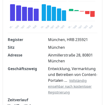
2020
20…
2022
20…
2022
2023
2023
2020
20…
2022
2023
2020
2021
2021
2021
Register
München, HRB 235921
Sitz
München
Finanzkennzahlen nach kostenloser
Registrierung verfügbar
Adresse
Ainmillerstraße 28, 80801
München
Jetzt kostenlos registrieren
Geschäftszweig
Entwicklung, Vermarktung
und Betreiben von Content-
Portalen …
Vollständig
einsehbar nach kostenloser
Registrierung
Zeitverlauf