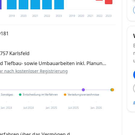
2019
2020
2021
2022
2023
2019
2020
2021
2022
2023
9181
trierung verfügbar
757 Karlsfeld
en
d Tiefbau- sowie Umbauarbeiten inkl. Planun…
ar nach kostenloser Registrierung
Sonstiges
Entscheidung im Verfahren
Verteilungsverzeichnisse
Jan. 2024
Juli 2024
Jan. 2025
Juli 2025
Jan. 2026
erfahren über das Vermögen d.