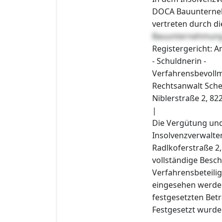
DOCA Bauunterneh
vertreten durch d
Bauunternehmun
Registergericht: 
- Schuldnerin -
Verfahrensbevollm
Rechtsanwalt Schei
Niblerstraße 2, 82
|
Die Vergütung und
Insolvenzverwalter
Radlkoferstraße 2
vollständige Besc
Verfahrensbeteilig
eingesehen werden
festgesetzten Betr
Festgesetzt wurde