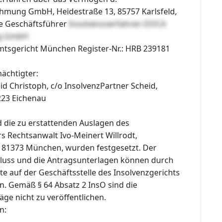
mung GmbH, Heidestraße 13, 85757 Karlsfeld,
ie Geschäftsführer
Insolvenzverfahren DOCA
g GmbH
Amtsgericht München Register-Nr.: HRB 239181
ächtigter:
d Christoph, c/o InsolvenzPartner Scheid,
223 Eichenau
 die zu erstattenden Auslagen des
s Rechtsanwalt Ivo-Meinert Willrodt,
, 81373 München, wurden festgesetzt. Der
hluss und die Antragsunterlagen können durch
te auf der Geschäftsstelle des Insolvenzgerichts
. Gemäß § 64 Absatz 2 InsO sind die
äge nicht zu veröffentlichen.
n: