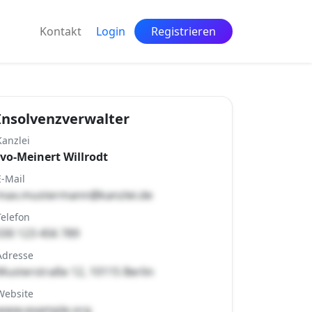
Kontakt
Login
Registrieren
Insolvenzverwalter
Kanzlei
Ivo-Meinert Willrodt
E-Mail
max.mustermann@kanzlei.de
Telefon
030 123 456 789
Adresse
Musterstraße 12, 10115 Berlin
Website
www.example.org