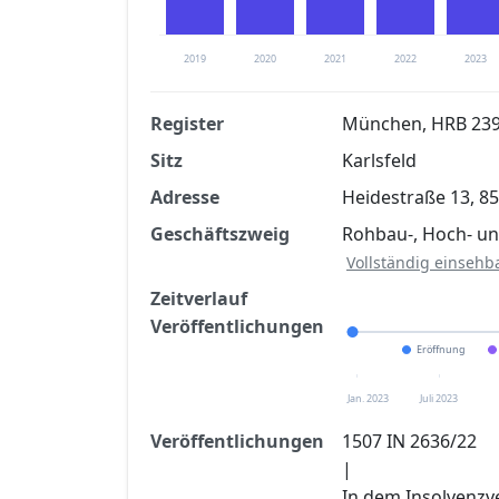
2019
2020
2021
2022
2023
Register
München, HRB 23
Sitz
Karlsfeld
Finanzkennzahlen nach kostenloser Regis
Adresse
Heidestraße 13, 85
Jetzt kostenlos registrier
Geschäftszweig
Rohbau-, Hoch- un
Vollständig einsehb
Zeitverlauf
Veröffentlichungen
Eröffnung
Jan. 2023
Juli 2023
Veröffentlichungen
1507 IN 2636/22
|
In dem Insolvenzv