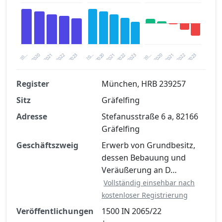
2020
20…
2022
20…
2022
2023
2023
2020
20…
2022
2023
2020
2021
2021
2021
Register
München, HRB 239257
Sitz
Gräfelfing
Finanzkennzahlen nach kostenloser
Registrierung verfügbar
Adresse
Stefanusstraße 6 a, 82166
Gräfelfing
Jetzt kostenlos registrieren
Geschäftszweig
Erwerb von Grundbesitz,
dessen Bebauung und
Veräußerung an D…
Vollständig einsehbar nach
kostenloser Registrierung
Veröffentlichungen
1500 IN 2065/22