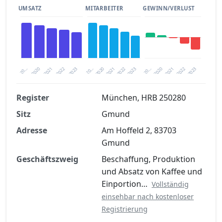
UMSATZ
MITARBEITER
GEWINN/VERLUST
2020
20…
2022
20…
2022
2023
2023
2020
20…
2022
2023
2020
2021
2021
2021
Register
München, HRB 250280
Sitz
Gmund
Finanzkennzahlen nach kostenloser
Registrierung verfügbar
Adresse
Am Hoffeld 2, 83703
Gmund
Jetzt kostenlos registrieren
Geschäftszweig
Beschaffung, Produktion
und Absatz von Kaffee und
Einportion…
Vollständig
einsehbar nach kostenloser
Registrierung