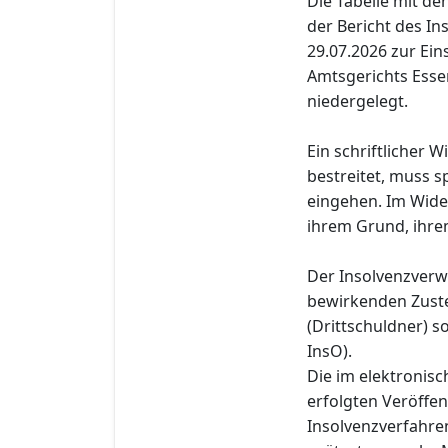
Die Tabelle mit d
der Bericht des I
29.07.2026 zur Eins
Amtsgerichts Essen
niedergelegt.
Ein schriftlicher 
bestreitet, muss s
eingehen. Im Wide
ihrem Grund, ihre
Der Insolvenzverwa
bewirkenden Zuste
(Drittschuldner) s
InsO).
Die im elektronis
erfolgten Veröffe
Insolvenzverfahre