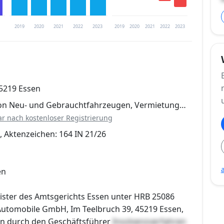
2019
2020
2021
2022
2023
2019
2020
2021
2022
2023
trierung verfügbar
45219 Essen
en
von Neu- und Gebrauchtfahrzeugen, Vermietung…
ar nach kostenloser Registrierung
, Aktenzeichen: 164 IN 21/26
en
ister des Amtsgerichts Essen unter HRB 25086
Automobile GmbH, Im Teelbruch 39, 45219 Essen,
ten durch den Geschäftsführer
Insolvenzverfahren