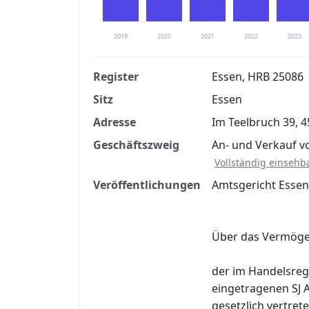
2019
2020
2021
2022
2023
Register
Essen, HRB 25086
Sitz
Essen
Finanzkennzahlen nach kostenloser Regis
Adresse
Im Teelbruch 39, 
Jetzt kostenlos registrier
Geschäftszweig
An- und Verkauf 
Vollständig einsehb
Veröffentlichungen
Amtsgericht Essen
Über das Vermög
der im Handelsreg
eingetragenen SJ 
gesetzlich vertre