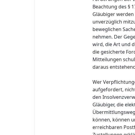
Beachtung des § 1
Gläubiger werden 
unverzüglich mitzu
beweglichen Sache
nehmen. Der Gege
wird, die Art und
die gesicherte Fo
Mitteilungen schul
daraus entstehend
Wer Verpflichtung
aufgefordert, nich
den Insolvenzverwa
Gläubiger, die el
Übermittlungswege
können, können u
erreichbaren Post
Zustellungen erklä