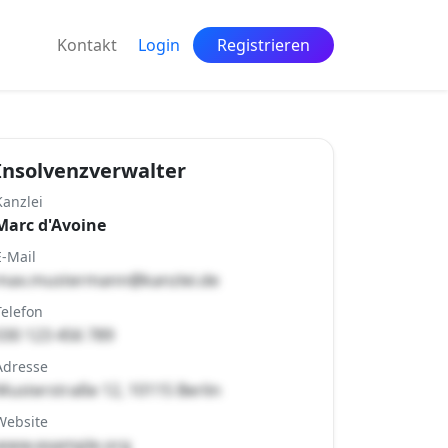
Kontakt
Login
Registrieren
Insolvenzverwalter
Kanzlei
Marc d'Avoine
E-Mail
max.mustermann@kanzlei.de
Telefon
030 123 456 789
Adresse
Musterstraße 12, 10115 Berlin
Website
www.example.org