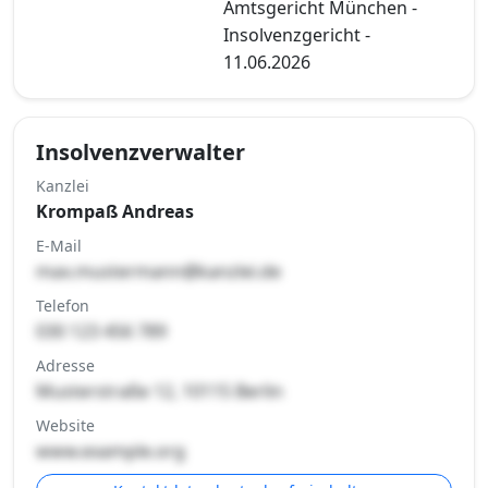
Amtsgericht München -
Insolvenzgericht -
11.06.2026
Insolvenzverwalter
Kanzlei
Krompaß Andreas
E-Mail
max.mustermann@kanzlei.de
Telefon
030 123 456 789
Adresse
Musterstraße 12, 10115 Berlin
Website
www.example.org