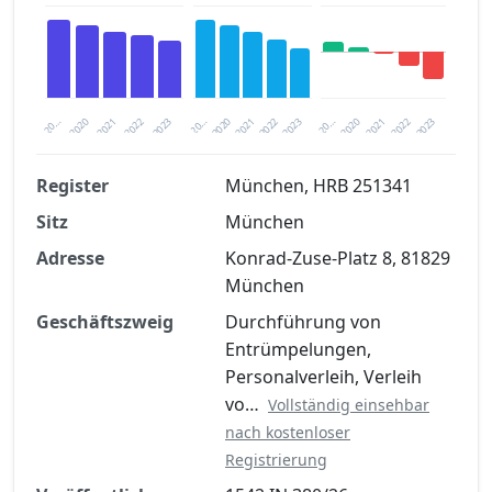
2020
20…
2022
20…
2022
2023
2023
2020
20…
2022
2023
2020
2021
2021
2021
Register
München, HRB 251341
Sitz
München
Finanzkennzahlen nach kostenloser
Registrierung verfügbar
Adresse
Konrad-Zuse-Platz 8, 81829
München
Jetzt kostenlos registrieren
Geschäftszweig
Durchführung von
Entrümpelungen,
Personalverleih, Verleih
vo…
Vollständig einsehbar
nach kostenloser
Registrierung