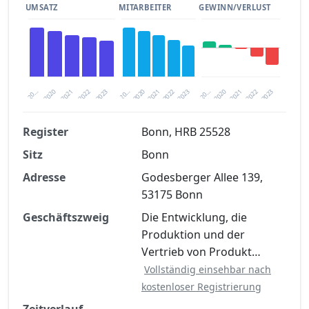
UMSATZ
MITARBEITER
GEWINN/VERLUST
2020
20…
2022
20…
2022
2023
2023
2020
20…
2022
2023
2020
2021
2021
2021
Register
Bonn, HRB 25528
Sitz
Bonn
Finanzkennzahlen nach kostenloser
Registrierung verfügbar
Adresse
Godesberger Allee 139,
53175 Bonn
Jetzt kostenlos registrieren
Geschäftszweig
Die Entwicklung, die
Produktion und der
Vertrieb von Produkt…
Vollständig einsehbar nach
kostenloser Registrierung
Zeitverlauf