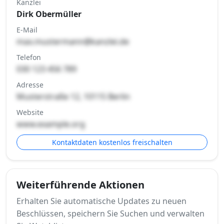
Kanzlei
Dirk Obermüller
E-Mail
max.mustermann@kanzlei.de
Telefon
030 123 456 789
Adresse
Musterstraße 12, 10115 Berlin
Website
www.example.org
Kontaktdaten kostenlos freischalten
Weiterführende Aktionen
Erhalten Sie automatische Updates zu neuen
Beschlüssen, speichern Sie Suchen und verwalten