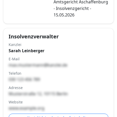
Amtsgericht Aschaffenburg
- Insolvenzgericht -
15.05.2026
Insolvenzverwalter
Kanzlei
Sarah Leinberger
E-Mail
max.mustermann@kanzlei.de
Telefon
030 123 456 789
Adresse
Musterstraße 12, 10115 Berlin
Website
www.example.org