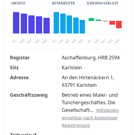
UMSATZ
MITARBEITER
GEWINN/VERLUST
2020
20…
2022
20…
2022
2023
2023
2020
20…
2022
2023
2020
2021
2021
2021
Register
Aschaffenburg, HRB 2594
Sitz
Karlstein
Finanzkennzahlen nach kostenloser
Registrierung verfügbar
Adresse
An den Hirtenäckern 1,
63791 Karlstein
Jetzt kostenlos registrieren
Geschäftszweig
Betrieb eines Maler- und
Tünchergeschäftes. Die
Gesellschaft…
Vollständig
einsehbar nach kostenloser
Registrierung
Zeitverlauf