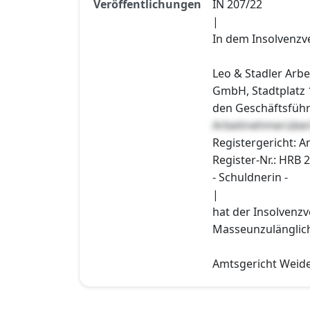
Veröffentlichungen
IN 207/22
|
In dem Insolvenzv
Leo & Stadler Arb
GmbH, Stadtplatz 
den Geschäftsfüh
Arbeitnehmerüber
Registergericht: A
Register-Nr.: HRB 
- Schuldnerin -
|
hat der Insolvenzv
Masseunzulänglichk
Amtsgericht Weiden