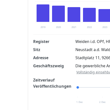
2019
2020
2021
2022
2023
Register
Weiden i.d. OPf, 
Sitz
Neustadt a.d. Wal
Finanzkennzahlen nach kostenloser Regis
Adresse
Stadtplatz 11, 92
Jetzt kostenlos registrier
Geschäftszweig
Die gewerbliche A
Vollständig einsehb
Zeitverlauf
Veröffentlichungen
1. Dez.
2. Dez.