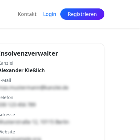
Kontakt
Login
Registrieren
Insolvenzverwalter
Kanzlei
Alexander Kießlich
E-Mail
max.mustermann@kanzlei.de
Telefon
030 123 456 789
Adresse
Musterstraße 12, 10115 Berlin
Website
www.example.org