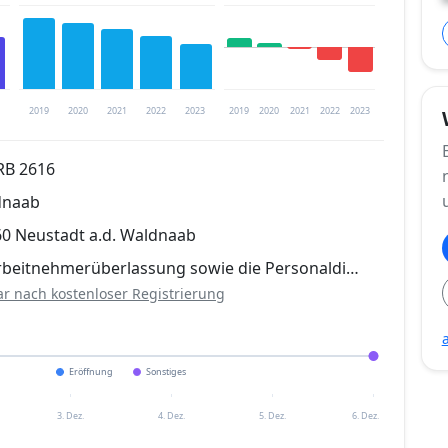
2019
2020
2021
2022
2023
2019
2020
2021
2022
2023
HRB 2616
dnaab
trierung verfügbar
660 Neustadt a.d. Waldnaab
en
rbeitnehmerüberlassung sowie die Personaldi…
ar nach kostenloser Registrierung
Eröffnung
Sonstiges
3. Dez.
4. Dez.
5. Dez.
6. Dez.