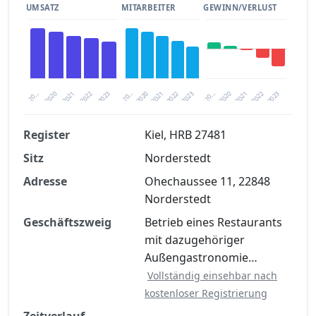
UMSATZ
MITARBEITER
GEWINN/VERLUST
2020
20…
2022
20…
2022
2023
2023
2020
20…
2022
2023
2020
2021
2021
2021
Register
Kiel, HRB 27481
Sitz
Norderstedt
Finanzkennzahlen nach kostenloser
Registrierung verfügbar
Adresse
Ohechaussee 11, 22848
Norderstedt
Jetzt kostenlos registrieren
Geschäftszweig
Betrieb eines Restaurants
mit dazugehöriger
Außengastronomie…
Vollständig einsehbar nach
kostenloser Registrierung
Zeitverlauf