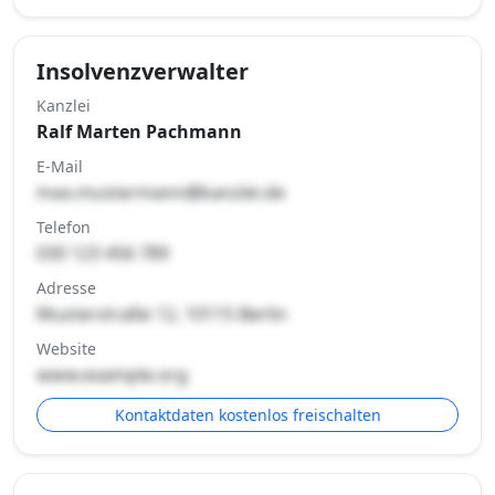
Insolvenzverwalter
Kanzlei
Ralf Marten Pachmann
E-Mail
max.mustermann@kanzlei.de
Telefon
030 123 456 789
Adresse
Musterstraße 12, 10115 Berlin
Website
www.example.org
Kontaktdaten kostenlos freischalten