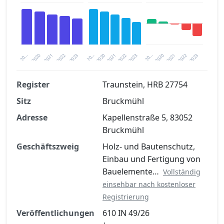
2020
20…
2022
20…
2022
2023
2023
2020
20…
2022
2023
2020
2021
2021
2021
Register
Traunstein, HRB 27754
Sitz
Bruckmühl
Finanzkennzahlen nach kostenloser
Registrierung verfügbar
Adresse
Kapellenstraße 5, 83052
Bruckmühl
Jetzt kostenlos registrieren
Geschäftszweig
Holz- und Bautenschutz,
Einbau und Fertigung von
Bauelemente…
Vollständig
einsehbar nach kostenloser
Registrierung
Veröffentlichungen
610 IN 49/26